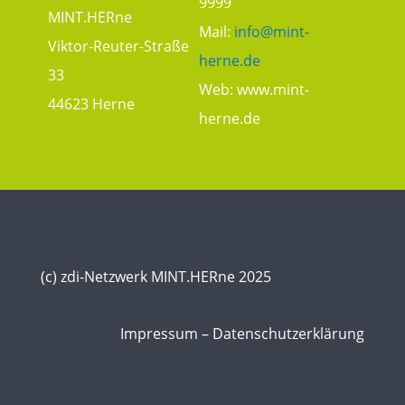
9999
MINT.HERne
Mail:
info@mint-
Viktor-Reuter-Straße
herne.de
33
Web:
www.mint-
44623 Herne
herne.de
(c) zdi-Netzwerk MINT.HERne 2025
Impressum
–
Datenschutzerklärung